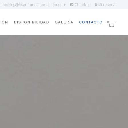
booking@hsanfranciscocalador.com
Check-in
Mi reserva
CIÓN
DISPONIBILIDAD
GALERÍA
CONTACTO
ES