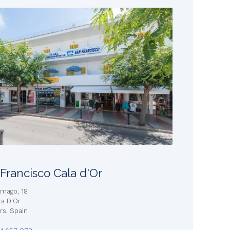
Francisco Cala d'Or
omago, 18
a D'Or
ars, Spain