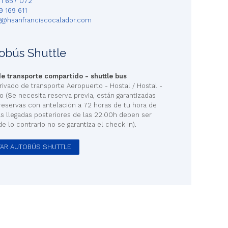
71 657 072
9 169 611
@hsanfranciscocalador.com
obús Shuttle
e transporte compartido - shuttle bus
rivado de transporte Aeropuerto - Hostal / Hostal -
 (Se necesita reserva previa, están garantizadas
 reservas con antelación a 72 horas de tu hora de
as llegadas posteriores de las 22.00h deben ser
de lo contrario no se garantiza el check in).
AR AUTOBÚS SHUTTLE