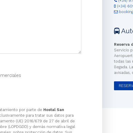
(+34) 9
(+34) 60
booking
Aut
Reserva d
Servicio p
Aeropuerto
todas las
llegada. L
avisadas, 
omerciales
RESERV
atamiento por parte de
Hostal San
clusivamente para tratar sus datos para
lamento (UE) 2016/679 de 27 de abril de
embre (LOPDGDD) y demás normativa legal
onales, sobre protección de datos. Sus