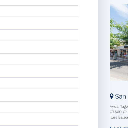
San 
Avda. Tag
07660 Cal
Illes Bale